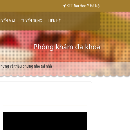
KTT Đại Học Y Hà Nội
UYẾN MẠI
TUYỂN DỤNG
LIÊN HỆ
Phòng khám đa khoa
chứng và triệu chứng nhẹ tại nhà
VIDEO KHÁM BỆNH TẠI NHÀ CỦA
TRUNG TÂM