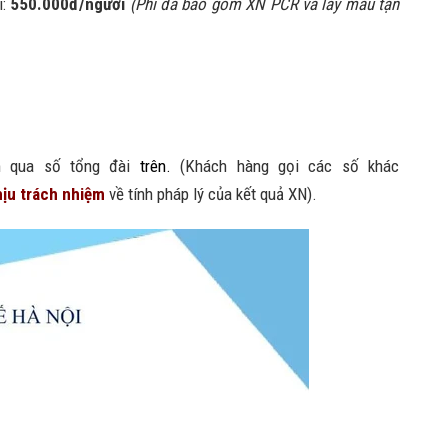
i:
550.000đ/người
(Phí đã bao gồm XN PCR và lấy mẫu tận
m qua số tổng đài
trên.
(Khách hàng gọi các số khác
ịu trách nhiệm
về tính pháp lý của kết quả XN).