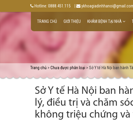
Hotline: 0888.451.115
|
ykhoagiadinhhanoi@gmail.co
TRANG CHỦ
GIỚI THIỆU
KHÁM BỆNH TẠI NHÀ
Trang chủ
>
Chưa được phân loại
> Sở Y tế Hà Nội ban hành Tà
Sở Y tế Hà Nội ban hà
lý, điều trị và chăm 
không triệu chứng và 