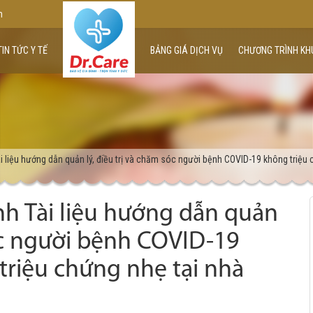
m
TIN TỨC Y TẾ
BẢNG GIÁ DỊCH VỤ
CHƯƠNG TRÌNH KH
i liệu hướng dẫn quản lý, điều trị và chăm sóc người bệnh COVID-19 không triệu 
nh Tài liệu hướng dẫn quản
sóc người bệnh COVID-19
triệu chứng nhẹ tại nhà