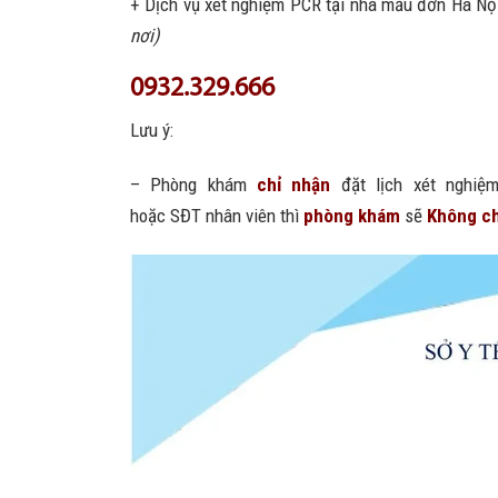
+ Dịch vụ xét nghiệm PCR tại nhà mẫu đơn Hà Nộ
nơi)
0932.329.666
Lưu ý:
– Phòng khám
chỉ nhận
đặt lịch xét nghiệ
hoặc SĐT nhân viên thì
phòng khám
sẽ
Không ch