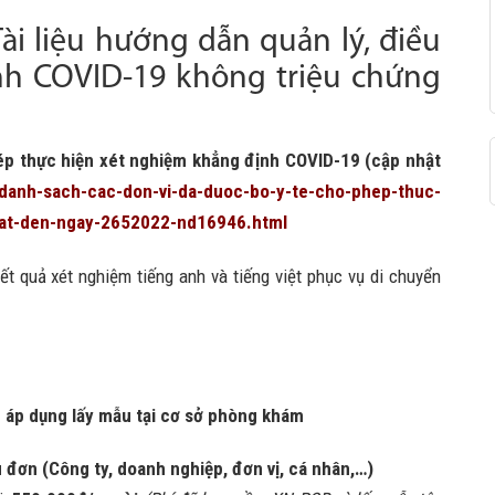
ài liệu hướng dẫn quản lý, điều
nh COVID-19 không triệu chứng
ép thực hiện xét nghiệm khẳng định COVID-19 (cập nhật
n/danh-sach-cac-don-vi-da-duoc-bo-y-te-cho-phep-thuc-
hat-den-ngay-2652022-nd16946.html
t quả xét nghiệm tiếng anh và tiếng việt phục vụ di chuyển
g áp dụng lấy mẫu tại cơ sở phòng khám
 đơn (Công ty, doanh nghiệp, đơn vị, cá nhân,…)