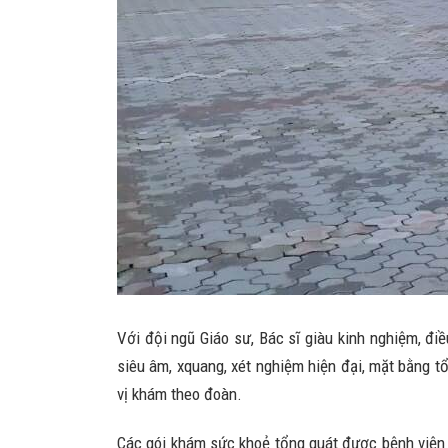
Với đội ngũ Giáo sư, Bác sĩ giàu kinh nghiệm, đi
siêu âm, xquang, xét nghiệm hiện đại, mặt bằng 
vị khám theo đoàn.
Các gói khám sức khoẻ tổng quát được bệnh viện l