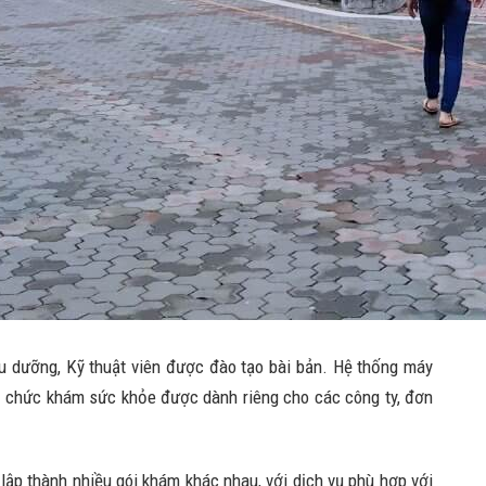
ều dưỡng, Kỹ thuật viên được đào tạo bài bản. Hệ thống máy
tổ chức khám sức khỏe được dành riêng cho các công ty, đơn
ập thành nhiều gói khám khác nhau, với dịch vụ phù hợp với