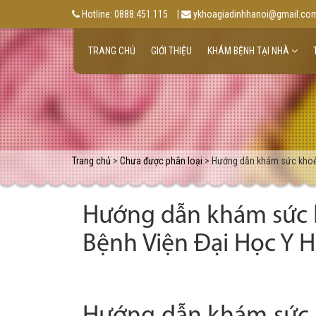
Hotline: 0888.451.115
|
ykhoagiadinhhanoi@gmail.co
TRANG CHỦ
GIỚI THIỆU
KHÁM BỆNH TẠI NHÀ
Trang chủ
>
Chưa được phân loại
> Hướng dẫn khám sức khoẻ đ
Hướng dẫn khám sức k
Bệnh Viện Đại Học Y H