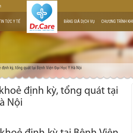
m
TIN TỨC Y TẾ
BẢNG GIÁ DỊCH VỤ
CHƯƠNG TRÌNH KH
ịnh kỳ, tổng quát tại Bệnh Viện Đại Học Y Hà Nội
hoẻ định kỳ, tổng quát tại
à Nội