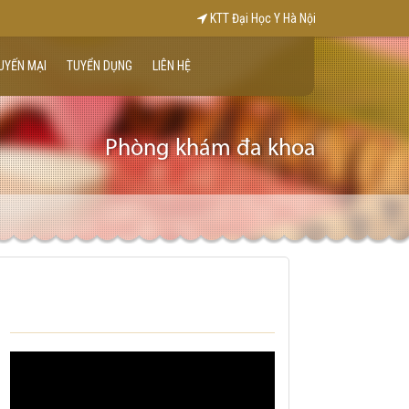
KTT Đại Học Y Hà Nội
UYẾN MẠI
TUYỂN DỤNG
LIÊN HỆ
Phòng khám đa khoa
VIDEO KHÁM BỆNH TẠI NHÀ CỦA
TRUNG TÂM