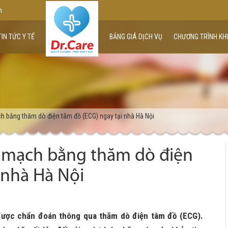
m
TIN TỨC Y TẾ
BẢNG GIÁ DỊCH VỤ
CHƯƠNG TRÌNH KH
h bằng thăm dò điện tâm đồ (ECG) ngay tại nhà Hà Nội
m mạch bằng thăm dò điện
 nhà Hà Nội
được chẩn đoán thông qua thăm dò điện tâm đồ (ECG).