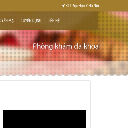
KTT Đại Học Y Hà Nội
UYẾN MẠI
TUYỂN DỤNG
LIÊN HỆ
Phòng khám đa khoa
VIDEO KHÁM BỆNH TẠI NHÀ CỦA
TRUNG TÂM