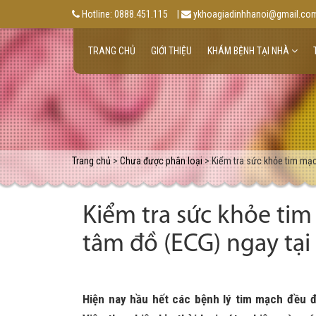
Hotline: 0888.451.115
|
ykhoagiadinhhanoi@gmail.co
TRANG CHỦ
GIỚI THIỆU
KHÁM BỆNH TẠI NHÀ
Trang chủ
>
Chưa được phân loại
> Kiểm tra sức khỏe tim mạc
Kiểm tra sức khỏe ti
tâm đồ (ECG) ngay tại
Hiện nay hầu hết các bệnh lý tim mạch đều 