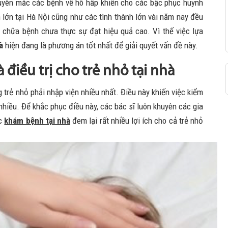
uyên mắc các bệnh về hô hấp khiến cho các bậc phục huynh
n lớn tại Hà Nội cũng như các tình thành lớn vài năm nay đều
m chữa bệnh chưa thực sự đạt hiệu quả cao. Vì thế việc lựa
à
hiện đang là phương án tốt nhất để giải quyết vấn đề này.
 điều trị cho trẻ nhỏ tại nhà
 trẻ nhỏ phải nhập viện nhiều nhất. Điều này khiến việc kiểm
nhiều. Để khắc phục điều này, các bác sĩ luôn khuyên các gia
ệc
khám bệnh tại nhà
đem lại rất nhiều lợi ích cho cả trẻ nhỏ