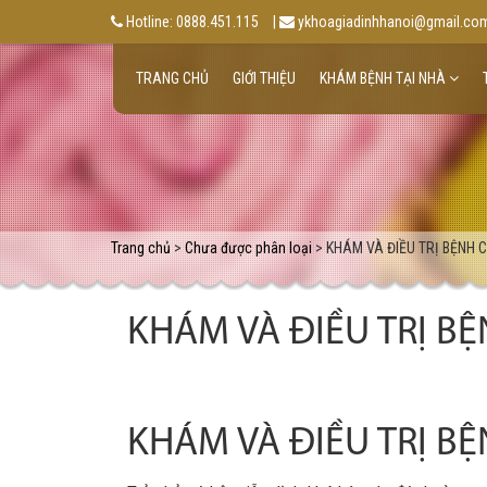
Hotline: 0888.451.115
|
ykhoagiadinhhanoi@gmail.co
TRANG CHỦ
GIỚI THIỆU
KHÁM BỆNH TẠI NHÀ
Trang chủ
>
Chưa được phân loại
> KHÁM VÀ ĐIỀU TRỊ BỆNH 
KHÁM VÀ ĐIỀU TRỊ B
KHÁM VÀ ĐIỀU TRỊ B