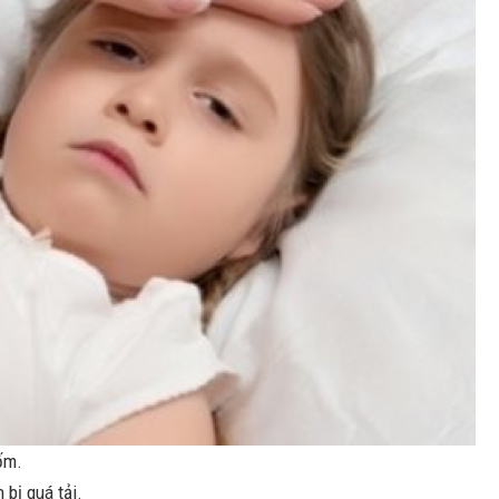
 ốm.
bị quá tải.