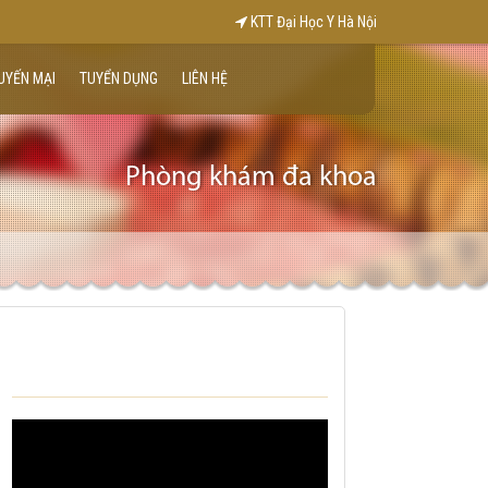
KTT Đại Học Y Hà Nội
UYẾN MẠI
TUYỂN DỤNG
LIÊN HỆ
Phòng khám đa khoa
VIDEO KHÁM BỆNH TẠI NHÀ CỦA
TRUNG TÂM