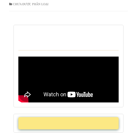
CHƯA ĐƯỢC PHÂN LOẠI
VIDEO KHÁM BỆNH TẠI NHÀ CỦA TRUNG
TÂM