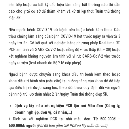
liên tiếp hoặc có bất kỳ dấu hiệu lâm sàng bất thường nào thì cần
báo cho y tế cơ sở để thăm khám và xử trí kịp thời; Tuân thủ thông
điệp 5K.
Nếu người bệnh COVID-19 có bệnh nền hoặc bệnh kèm theo: Các
triệu chứng lâm sàng của bệnh COVID-19 hết trước ngày ra viện từ 3
ngày trở lên; Có kết quả xét nghiệm bằng phương pháp Real-time RT-
PCR âm tính với SARS-CoV-2 hoặc nồng độ virus thấp (Ct ≥ 30) hoặc
xét nghiệm kháng nguyên âm tính với vi rút SARS-CoV-2 vào trước
ngày ra viện (test nhanh do Bộ Y tế cấp phép).
Người bệnh được chuyển sang khoa điều trị bệnh kèm theo hoặc
khoa điều trị bệnh nền (nếu cần) tại buồng riêng của khoa đó để tiếp
tục điều trị và được sàng lọc, theo dõi theo quy định đối với người
bệnh nội trú. Đo thân nhiệt 2 lần/ngày. Tuân thủ thông điệp 5K.
Dịch vụ lấy mẫu xét nghiệm PCR tận nơi Mẫu đơn (Công ty,
doanh nghiệp, đơn vị, cá nhân,…)
+ Dịch vụ xét nghiệm PCR tại nhà mẫu đơn:
Từ 500.000đ –
600.000đ/người
(Phí đã bao gồm XN PCR và lấy mẫu tận nơi)