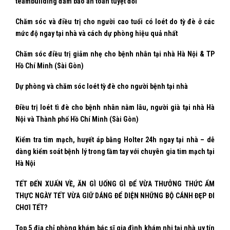
teambuilding đảm bảo an toàn tuyệt đối
Chăm sóc và điều trị cho người cao tuổi có loét do tỳ đè ở các
mức độ ngay tại nhà và cách dự phòng hiệu quả nhất
Chăm sóc điều trị giảm nhẹ cho bệnh nhân tại nhà Hà Nội & TP
Hồ Chí Minh (Sài Gòn)
Dự phòng và chăm sóc loét tỳ đè cho người bệnh tại nhà
Điều trị loét tì đè cho bệnh nhân nằm lâu, người già tại nhà Hà
Nội và Thành phố Hồ Chí Minh (Sài Gòn)
Kiểm tra tim mạch, huyết áp bằng Holter 24h ngay tại nhà – dễ
dàng kiểm soát bệnh lý trong tầm tay với chuyên gia tim mạch tại
Hà Nội
TẾT ĐẾN XUẤN VỀ, ĂN GÌ UỐNG GÌ ĐỂ VỪA THƯỞNG THỨC ẨM
THỰC NGÀY TẾT VỪA GIỮ DÁNG ĐỂ DIỆN NHỮNG BỘ CÁNH ĐẸP ĐI
CHƠI TẾT?
Top 5 địa chỉ phòng khám bác sĩ gia đình khám nhi tại nhà uy tín