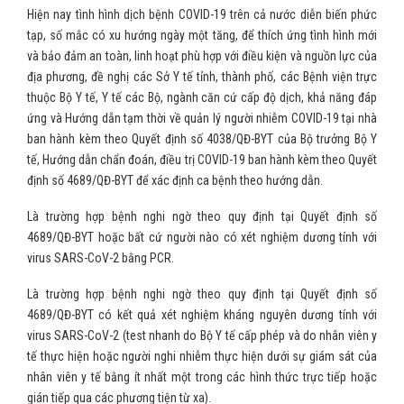
Hiện nay tình hình dịch bệnh COVID-19 trên cả nước diễn biến phức
tạp, số mắc có xu hướng ngày một tăng, để thích ứng tình hình mới
và bảo đảm an toàn, linh hoạt phù hợp với điều kiện và nguồn lực của
địa phương, đề nghị các Sở Y tế tỉnh, thành phố, các Bệnh viện trực
thuộc Bộ Y tế, Y tế các Bộ, ngành căn cứ cấp độ dịch, khả năng đáp
ứng và Hướng dẫn tạm thời về quản lý người nhiễm COVID-19 tại nhà
ban hành kèm theo Quyết định số 4038/QĐ-BYT của Bộ trưởng Bộ Y
tế, Hướng dẫn chẩn đoán, điều trị COVID-19 ban hành kèm theo Quyết
định số 4689/QĐ-BYT để xác định ca bệnh theo hướng dẫn.
Là trường hợp bệnh nghi ngờ theo quy định tại Quyết định số
4689/QĐ-BYT hoặc bất cứ người nào có xét nghiệm dương tính với
virus SARS-CoV-2 bằng PCR.
Là trường hợp bệnh nghi ngờ theo quy định tại Quyết định số
4689/QĐ-BYT có kết quả xét nghiệm kháng nguyên dương tính với
virus SARS-CoV-2 (test nhanh do Bộ Y tế cấp phép và do nhân viên y
tế thực hiện hoặc người nghi nhiễm thực hiện dưới sự giám sát của
nhân viên y tế bằng ít nhất một trong các hình thức trực tiếp hoặc
gián tiếp qua các phương tiện từ xa).