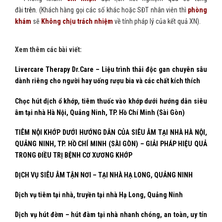
đài
trên.
(Khách hàng gọi các số khác hoặc SĐT nhân viên thì
phòng
khám
sẽ
Không chịu trách nhiệm
về tính pháp lý của kết quả XN).
Xem thêm các bài viết:
Livercare Therapy Dr.Care – Liệu trình thải độc gan chuyên sâu
dành riêng cho người hay uống rượu bia và các chất kích thích
Chọc hút dịch ổ khớp, tiêm thuốc vào khớp dưới hướng dẫn siêu
âm tại nhà Hà Nội, Quảng Ninh, TP. Hồ Chí Minh (Sài Gòn)
TIÊM NỘI KHỚP DƯỚI HƯỚNG DẪN CỦA SIÊU ÂM TẠI NHÀ HÀ NỘI,
QUẢNG NINH, TP. HỒ CHÍ MINH (SÀI GÒN) – GIẢI PHÁP HIỆU QUẢ
TRONG ĐIỀU TRỊ BỆNH CƠ XƯƠNG KHỚP
DỊCH VỤ SIÊU ÂM TẬN NƠI – TẠI NHÀ HẠ LONG, QUẢNG NINH
Dịch vụ tiêm tại nhà, truyền tại nhà Hạ Long, Quảng Ninh
Dịch vụ hút đờm – hút đàm tại nhà nhanh chóng, an toàn, uy tín