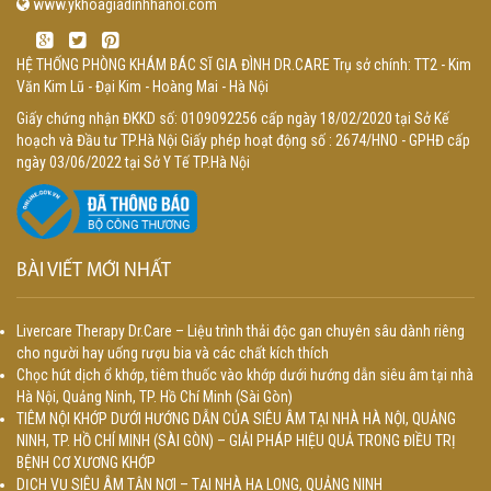
www.ykhoagiadinhhanoi.com
HỆ THỐNG PHÒNG KHÁM BÁC SĨ GIA ĐÌNH DR.CARE Trụ sở chính: TT2 - Kim
Văn Kim Lũ - Đại Kim - Hoàng Mai - Hà Nội
Giấy chứng nhận ĐKKD số: 0109092256 cấp ngày 18/02/2020 tại Sở Kế
hoạch và Đầu tư TP.Hà Nội Giấy phép hoạt động số : 2674/HNO - GPHĐ cấp
ngày 03/06/2022 tại Sở Y Tế TP.Hà Nội
BÀI VIẾT MỚI NHẤT
Livercare Therapy Dr.Care – Liệu trình thải độc gan chuyên sâu dành riêng
cho người hay uống rượu bia và các chất kích thích
Chọc hút dịch ổ khớp, tiêm thuốc vào khớp dưới hướng dẫn siêu âm tại nhà
Hà Nội, Quảng Ninh, TP. Hồ Chí Minh (Sài Gòn)
TIÊM NỘI KHỚP DƯỚI HƯỚNG DẪN CỦA SIÊU ÂM TẠI NHÀ HÀ NỘI, QUẢNG
NINH, TP. HỒ CHÍ MINH (SÀI GÒN) – GIẢI PHÁP HIỆU QUẢ TRONG ĐIỀU TRỊ
BỆNH CƠ XƯƠNG KHỚP
DỊCH VỤ SIÊU ÂM TẬN NƠI – TẠI NHÀ HẠ LONG, QUẢNG NINH