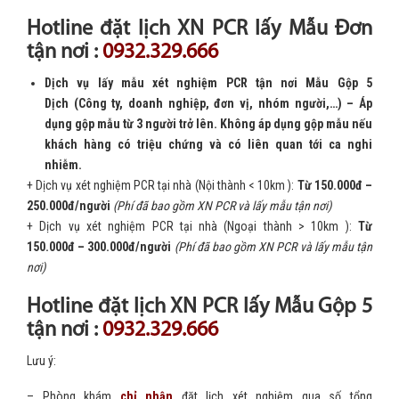
Hotline đặt lịch XN PCR lấy Mẫu Đơn
tận nơi :
0932.329.666
Dịch vụ lấy mẫu xét nghiệm PCR tận nơi Mẫu Gộp 5
Dịch (Công ty, doanh nghiệp, đơn vị, nhóm người,…) – Áp
dụng gộp mẫu từ 3 người trở lên. Không áp dụng gộp mẫu nếu
khách hàng có triệu chứng và có liên quan tới ca nghi
nhiễm.
+ Dịch vụ xét nghiệm PCR tại nhà (Nội thành < 10km ):
Từ 150.000đ –
250.000đ/người
(Phí đã bao gồm XN PCR và lấy mẫu tận nơi)
+ Dịch vụ xét nghiệm PCR tại nhà (Ngoại thành > 10km ):
Từ
150.000đ – 300.000đ/người
(Phí đã bao gồm XN PCR và lấy mẫu tận
nơi)
Hotline đặt lịch XN PCR lấy Mẫu Gộp 5
tận nơi :
0932.329.666
Lưu ý:
– Phòng khám
chỉ nhận
đặt lịch xét nghiệm qua số tổng