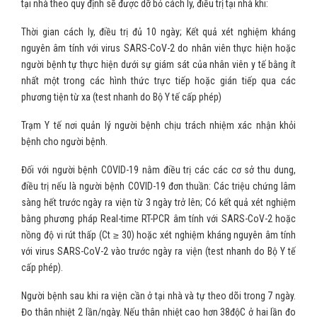
tại nhà theo quy định sẽ được dỡ bỏ cách ly, điều trị tại nhà khi:
Thời gian cách ly, điều trị đủ 10 ngày; Kết quả xét nghiệm kháng
nguyên âm tính với virus SARS-CoV-2 do nhân viên thực hiện hoặc
người bệnh tự thực hiện dưới sự giám sát của nhân viên y tế bằng ít
nhất một trong các hình thức trực tiếp hoặc gián tiếp qua các
phương tiện từ xa (test nhanh do Bộ Y tế cấp phép)
Trạm Y tế nơi quản lý người bệnh chịu trách nhiệm xác nhận khỏi
bệnh cho người bệnh.
Đối với người bệnh COVID-19 nằm điều trị các các cơ sở thu dung,
điều trị nếu là người bệnh COVID-19 đơn thuần: Các triệu chứng lâm
sàng hết trước ngày ra viện từ 3 ngày trở lên; Có kết quả xét nghiệm
bằng phương pháp Real-time RT-PCR âm tính với SARS-CoV-2 hoặc
nồng độ vi rút thấp (Ct ≥ 30) hoặc xét nghiệm kháng nguyên âm tính
với virus SARS-CoV-2 vào trước ngày ra viện (test nhanh do Bộ Y tế
cấp phép).
Người bệnh sau khi ra viện cần ở tại nhà và tự theo dõi trong 7 ngày.
Đo thân nhiệt 2 lần/ngày. Nếu thân nhiệt cao hơn 38độC ở hai lần đo