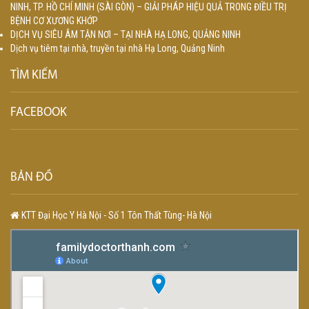
NINH, TP. HỒ CHÍ MINH (SÀI GÒN) – GIẢI PHÁP HIỆU QUẢ TRONG ĐIỀU TRỊ
BỆNH CƠ XƯƠNG KHỚP
DỊCH VỤ SIÊU ÂM TẬN NƠI – TẠI NHÀ HẠ LONG, QUẢNG NINH
Dịch vụ tiêm tại nhà, truyền tại nhà Hạ Long, Quảng Ninh
TÌM KIẾM
FACEBOOK
BẢN ĐỒ
KTT Đại Học Y Hà Nội - Số 1 Tôn Thất Tùng- Hà Nội