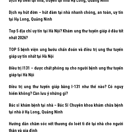
Dịch vụ tiêm tại nhà, truyền tại nhà Hạ Long, Quảng Ninh
Dịch vụ hút đờm – hút đàm tại nhà nhanh chóng, an toàn, uy tín
tại Hạ Long, Quảng Ninh
Top 5 địa chỉ uy tín tại Hà Nội? Khám ung thư tuyến giáp ở đâu tốt
nhất 2026?
TOP 5 bệnh viện ung bướu chẩn đoán và điều trị ung thư tuyến
giáp uy tín nhất tại Hà Nội
Điều trị I131 – dược chất phóng xạ cho người bệnh ung thư tuyến
giáp tại Hà Nội
Điều trị ung thư tuyến giáp bằng I-131 như thế nào? Có nguy
hiểm không? Cần lưu ý những gì?
Bác sĩ khám bệnh tại nhà – Bác Sĩ Chuyên khoa khám chữa bệnh
tại nhà ở Hạ Long, Quảng Ninh
Hướng dẫn chăm sóc vết thương do loét tì đè tại nhà cho người
thân và gia đình