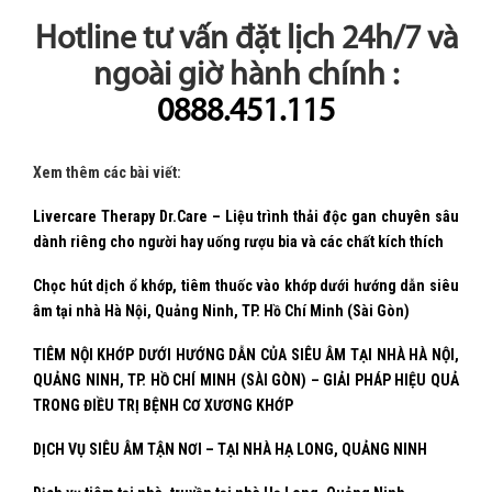
Hotline tư vấn đặt lịch 24h/7 và
ngoài giờ hành chính :
0888.451.115
Xem thêm các bài viết:
Livercare Therapy Dr.Care – Liệu trình thải độc gan chuyên sâu
dành riêng cho người hay uống rượu bia và các chất kích thích
Chọc hút dịch ổ khớp, tiêm thuốc vào khớp dưới hướng dẫn siêu
âm tại nhà Hà Nội, Quảng Ninh, TP. Hồ Chí Minh (Sài Gòn)
TIÊM NỘI KHỚP DƯỚI HƯỚNG DẪN CỦA SIÊU ÂM TẠI NHÀ HÀ NỘI,
QUẢNG NINH, TP. HỒ CHÍ MINH (SÀI GÒN) – GIẢI PHÁP HIỆU QUẢ
TRONG ĐIỀU TRỊ BỆNH CƠ XƯƠNG KHỚP
DỊCH VỤ SIÊU ÂM TẬN NƠI – TẠI NHÀ HẠ LONG, QUẢNG NINH