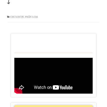
CHƯA ĐƯỢC PHÂN LOẠI
VIDEO KHÁM BỆNH TẠI NHÀ CỦA TRUNG
TÂM