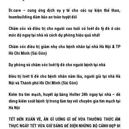
Dr.care – cung ứng dịch vụ y tế cho các sự kiện thể thao,
teambuilding đảm bảo an toàn tuyệt đối
Chăm sóc và điều trị cho người cao tuổi có loét do tỳ đè ở các
mức độ ngay tại nhà và cách dự phòng hiệu quả nhất
Chăm sóc điều trị giảm nhẹ cho bệnh nhân tại nhà Hà Nội & TP
Hồ Chí Minh (Sài Gòn)
Dự phòng và chăm sóc loét tỳ đè cho người bệnh tại nhà
Điều trị loét tì đè cho bệnh nhân nằm lâu, người già tại nhà Hà
Nội và Thành phố Hồ Chí Minh (Sài Gòn)
Kiểm tra tim mạch, huyết áp bằng Holter 24h ngay tại nhà – dễ
dàng kiểm soát bệnh lý trong tầm tay với chuyên gia tim mạch tại
Hà Nội
TẾT ĐẾN XUẤN VỀ, ĂN GÌ UỐNG GÌ ĐỂ VỪA THƯỞNG THỨC ẨM
THỰC NGÀY TẾT VỪA GIỮ DÁNG ĐỂ DIỆN NHỮNG BỘ CÁNH ĐẸP ĐI