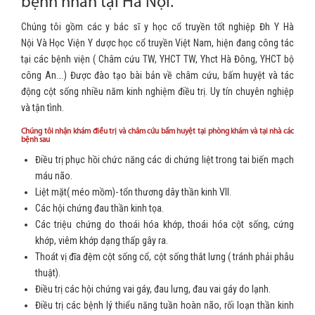
bệnh nhân tại Hà Nội.
Chúng tôi gồm các y bác sĩ y học cổ truyền tốt nghiệp Đh Y Hà
Nội Và Học Viện Y dược học cổ truyền Việt Nam, hiện đang công tác
tại các bệnh viện ( Châm cứu TW, YHCT TW, Yhct Hà Đông, YHCT bộ
công An….) Được đào tạo bài bản về châm cứu, bấm huyệt và tác
động cột sống nhiều năm kinh nghiệm điều trị. Uy tín chuyên nghiệp
và tận tình.
Chúng tôi nhận khám điều trị và châm cứu bấm huyệt tại phòng khám và tại nhà các
bệnh sau
Điều trị phục hồi chức năng các di chứng liệt trong tai biến mạch
máu não.
Liệt mặt( méo mồm)- tổn thương dây thần kinh VII.
Các hội chứng đau thần kinh tọa.
Các triệu chứng do thoái hóa khớp, thoái hóa cột sống, cứng
khớp, viêm khớp dạng thấp gây ra.
Thoát vị đĩa đệm cột sống cổ, cột sống thắt lưng ( tránh phải phẫu
thuật).
Điều trị các hội chứng vai gáy, đau lưng, đau vai gáy do lạnh.
Điều trị các bệnh lý thiểu năng tuần hoàn não, rối loạn thần kinh