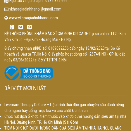
Hợp tác và giao dịch : 0932.329.666
ykhoagiadinhhanoi@gmail.com
www.ykhoagiadinhhanoi.com
HỆ THỐNG PHÒNG KHÁM BÁC SĨ GIA ĐÌNH DR.CARE Trụ sở chính: TT2 - Kim
Văn Kim Lũ - Đại Kim - Hoàng Mai - Hà Nội
Giấy chứng nhận ĐKKD số: 0109092256 cấp ngày 18/02/2020 tại Sở Kế
hoạch và Đầu tư TP.Hà Nội Giấy phép hoạt động số : 2674/HNO - GPHĐ cấp
ngày 03/06/2022 tại Sở Y Tế TP.Hà Nội
BÀI VIẾT MỚI NHẤT
Livercare Therapy Dr.Care – Liệu trình thải độc gan chuyên sâu dành riêng
cho người hay uống rượu bia và các chất kích thích
Chọc hút dịch ổ khớp, tiêm thuốc vào khớp dưới hướng dẫn siêu âm tại nhà
Hà Nội, Quảng Ninh, TP. Hồ Chí Minh (Sài Gòn)
TIÊM NỘI KHỚP DƯỚI HƯỚNG DẪN CỦA SIÊU ÂM TẠI NHÀ HÀ NỘI, QUẢNG