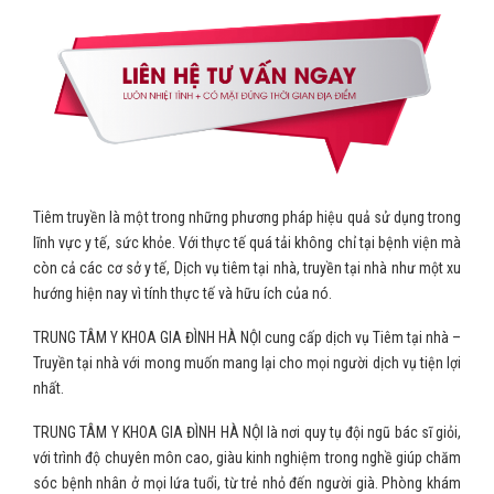
Tiêm truyền là một trong những phương pháp hiệu quả sử dụng trong
lĩnh vực y tế, sức khỏe. Với thực tế quá tải không chỉ tại bệnh viện mà
còn cả các cơ sở y tế, Dịch vụ tiêm tại nhà, truyền tại nhà như một xu
hướng hiện nay vì tính thực tế và hữu ích của nó.
TRUNG TÂM Y KHOA GIA ĐÌNH HÀ NỘI cung cấp dịch vụ Tiêm tại nhà –
Truyền tại nhà với mong muốn mang lại cho mọi người dịch vụ tiện lợi
nhất.
TRUNG TÂM Y KHOA GIA ĐÌNH HÀ NỘI là nơi quy tụ đội ngũ bác sĩ giỏi,
với trình độ chuyên môn cao, giàu kinh nghiệm trong nghề giúp chăm
sóc bệnh nhân ở mọi lứa tuổi, từ trẻ nhỏ đến người già. Phòng khám