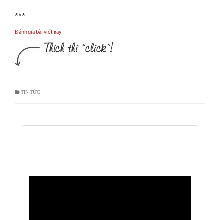
***
Đánh giá bài viết này
TIN TỨC
VIDEO KHÁM BỆNH TẠI NHÀ CỦA TRUNG
TÂM