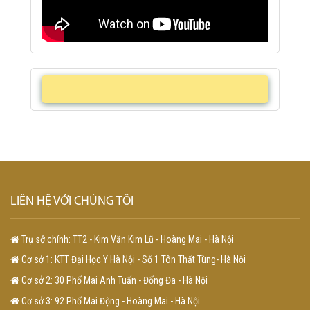
LIÊN HỆ VỚI CHÚNG TÔI
Trụ sở chính: TT2 - Kim Văn Kim Lũ - Hoàng Mai - Hà Nội
Cơ sở 1: KTT Đại Học Y Hà Nội - Số 1 Tôn Thất Tùng- Hà Nội
Cơ sở 2: 30 Phố Mai Anh Tuấn - Đống Đa - Hà Nội
Cơ sở 3: 92 Phố Mai Động - Hoàng Mai - Hà Nội