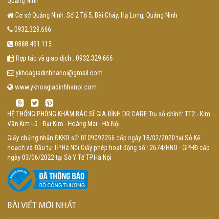
Quảng Ninh
Cơ sở Quảng Ninh: Số 2 Tổ 5, Bãi Cháy, Hạ Long, Quảng Ninh
0932.329.666
0888.451.115
Hợp tác và giao dịch : 0932.329.666
ykhoagiadinhhanoi@gmail.com
www.ykhoagiadinhhanoi.com
HỆ THỐNG PHÒNG KHÁM BÁC SĨ GIA ĐÌNH DR.CARE Trụ sở chính: TT2 - Kim
Văn Kim Lũ - Đại Kim - Hoàng Mai - Hà Nội
Giấy chứng nhận ĐKKD số: 0109092256 cấp ngày 18/02/2020 tại Sở Kế
hoạch và Đầu tư TP.Hà Nội Giấy phép hoạt động số : 2674/HNO - GPHĐ cấp
ngày 03/06/2022 tại Sở Y Tế TP.Hà Nội
BÀI VIẾT MỚI NHẤT