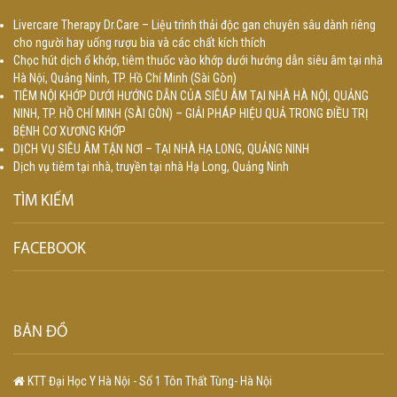
Livercare Therapy Dr.Care – Liệu trình thải độc gan chuyên sâu dành riêng
cho người hay uống rượu bia và các chất kích thích
Chọc hút dịch ổ khớp, tiêm thuốc vào khớp dưới hướng dẫn siêu âm tại nhà
Hà Nội, Quảng Ninh, TP. Hồ Chí Minh (Sài Gòn)
TIÊM NỘI KHỚP DƯỚI HƯỚNG DẪN CỦA SIÊU ÂM TẠI NHÀ HÀ NỘI, QUẢNG
NINH, TP. HỒ CHÍ MINH (SÀI GÒN) – GIẢI PHÁP HIỆU QUẢ TRONG ĐIỀU TRỊ
BỆNH CƠ XƯƠNG KHỚP
DỊCH VỤ SIÊU ÂM TẬN NƠI – TẠI NHÀ HẠ LONG, QUẢNG NINH
Dịch vụ tiêm tại nhà, truyền tại nhà Hạ Long, Quảng Ninh
TÌM KIẾM
FACEBOOK
BẢN ĐỒ
KTT Đại Học Y Hà Nội - Số 1 Tôn Thất Tùng- Hà Nội