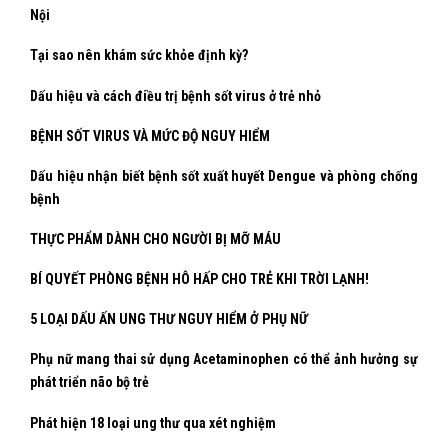
Nội
Tại sao nên khám sức khỏe định kỳ?
Dấu hiệu và cách điều trị bệnh sốt virus ở trẻ nhỏ
BỆNH SỐT VIRUS VÀ MỨC ĐỘ NGUY HIỂM
Dấu hiệu nhận biết bệnh sốt xuất huyết Dengue và phòng chống
bệnh
THỰC PHẨM DÀNH CHO NGƯỜI BỊ MỠ MÁU
BÍ QUYẾT PHÒNG BỆNH HÔ HẤP CHO TRẺ KHI TRỜI LẠNH!
5 LOẠI DẤU ẤN UNG THƯ NGUY HIỂM Ở PHỤ NỮ
Phụ nữ mang thai sử dụng Acetaminophen có thể ảnh hưởng sự
phát triển não bộ trẻ
Phát hiện 18 loại ung thư qua xét nghiệm